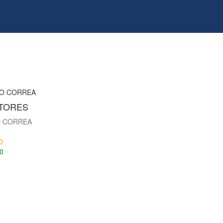
TORES
O CORREA
0
0